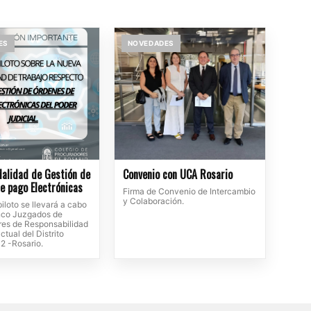
ES
NOVEDADES
alidad de Gestión de
Convenio con UCA Rosario
e pago Electrónicas
Firma de Convenio de Intercambio
y Colaboración.
iloto se llevará a cabo
inco Juzgados de
tres de Responsabilidad
ctual del Distrito
 2 -Rosario.