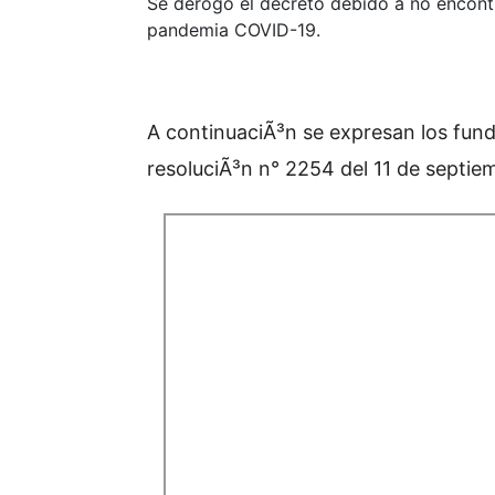
Se derogó el decreto debido a no encontr
pandemia COVID-19.
A continuaciÃ³n se expresan los fun
resoluciÃ³n n° 2254 del 11 de septie