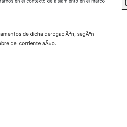
arnos en el contexto de aislamiento en el marco
damentos de dicha derogaciÃ³n, segÃºn
mbre del corriente aÃ±o.