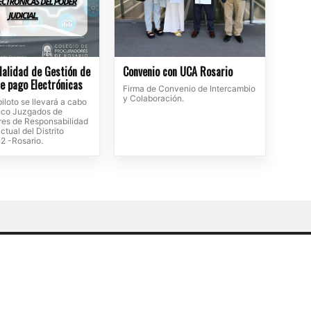
alidad de Gestión de
Convenio con UCA Rosario
e pago Electrónicas
Firma de Convenio de Intercambio
y Colaboración.
iloto se llevará a cabo
inco Juzgados de
tres de Responsabilidad
ctual del Distrito
 2 -Rosario.