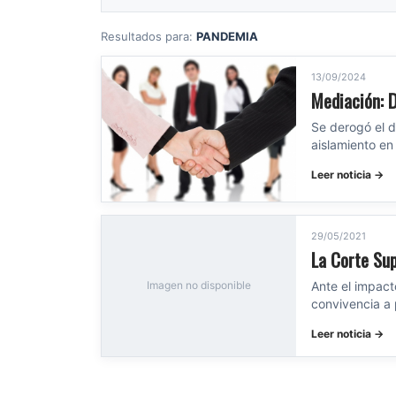
Resultados para:
PANDEMIA
13/09/2024
Mediación: 
Se derogó el d
aislamiento e
Leer noticia →
29/05/2021
La Corte Su
Ante el impac
Imagen no disponible
convivencia a 
Leer noticia →